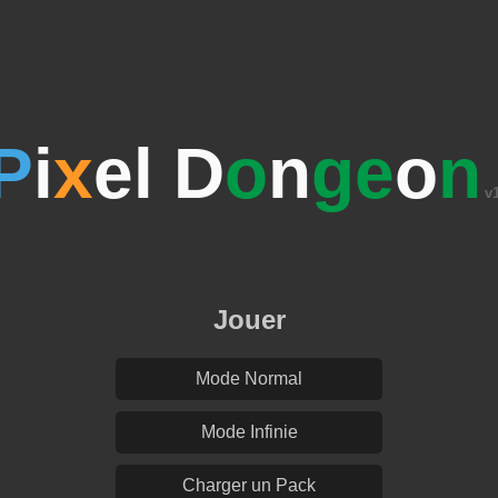
P
i
x
el D
o
n
ge
o
n
v
Jouer
Mode Normal
Mode Infinie
Charger un Pack